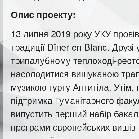
Опис проекту:
13 липня 2019 року УКУ провів
традиції Dîner en Blanc. Друзі
трипалубному теплоході-ресто
насолодитися вишуканою трап
музикою гурту Антитіла. Утім,
підтримка Гуманітарного факул
випустить перший набір бакала
програми європейських вишів та