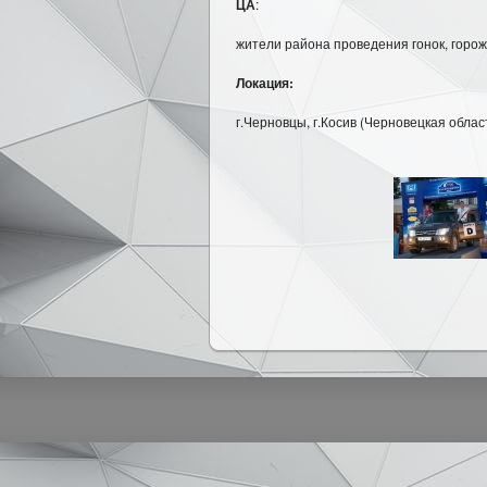
ЦА
:
жители района проведения гонок, горож
Локация:
г.Черновцы, г.Косив (Черновецкая облас